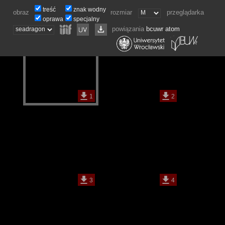
treść
znak wodny
obraz
rozmiar
przeglądarka
oprawa
specjalny
powiązania
bcuwr
atom
1
2
3
4