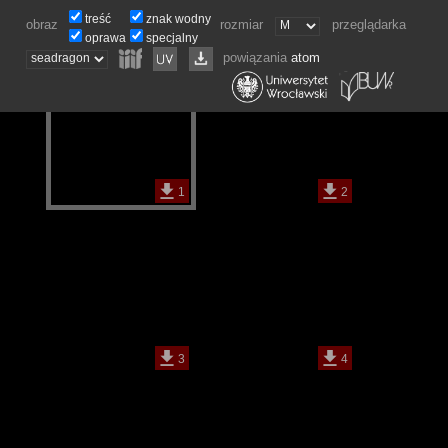
treść
znak wodny
obraz
rozmiar
przeglądarka
oprawa
specjalny
powiązania
atom
1
2
3
4