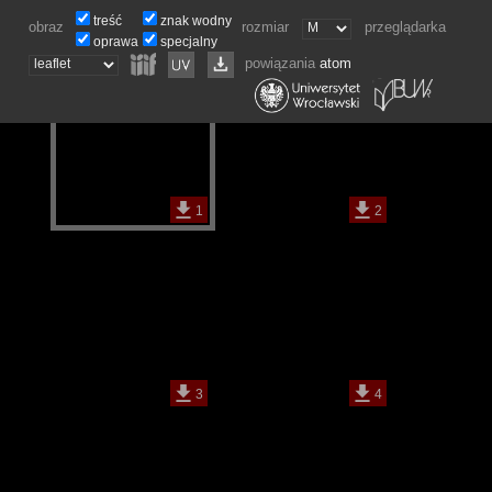
treść
znak wodny
obraz
rozmiar
przeglądarka
oprawa
specjalny
powiązania
atom
1
2
3
4