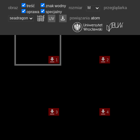
treść
znak wodny
obraz
rozmiar
przeglądarka
oprawa
specjalny
powiązania
atom
1
2
3
4