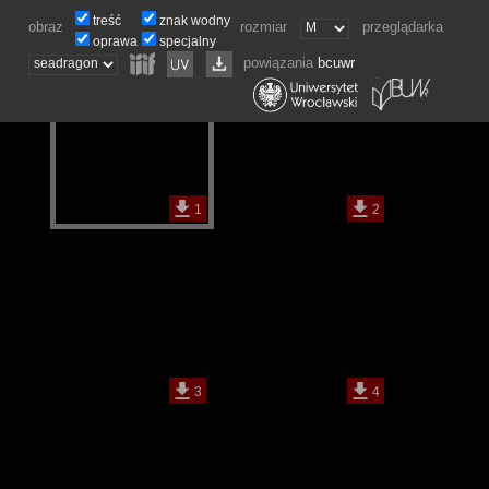
treść
znak wodny
obraz
rozmiar
przeglądarka
oprawa
specjalny
powiązania
bcuwr
1
2
3
4