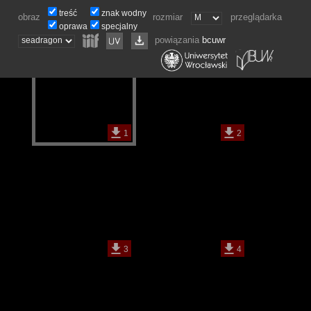
treść
znak wodny
obraz
rozmiar
przeglądarka
oprawa
specjalny
powiązania
bcuwr
1
2
3
4