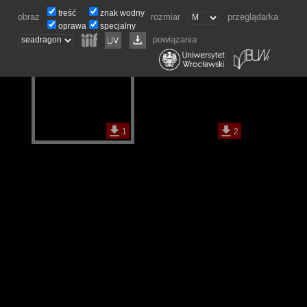
treść
znak wodny
obraz
rozmiar
przeglądarka
oprawa
specjalny
powiązania
1
2